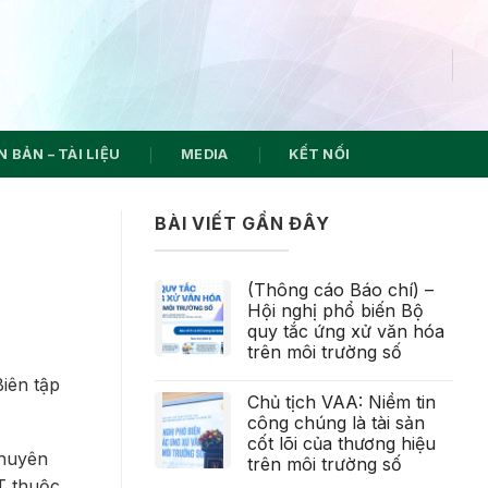
 BẢN – TÀI LIỆU
MEDIA
KẾT NỐI
BÀI VIẾT GẦN ĐÂY
(Thông cáo Báo chí) –
Hội nghị phổ biến Bộ
quy tắc ứng xử văn hóa
trên môi trường số
iên tập
Chủ tịch VAA: Niềm tin
công chúng là tài sản
cốt lõi của thương hiệu
Chuyên
trên môi trường số
T thuộc