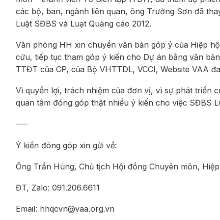
các bộ, ban, ngành liên quan, ông Trường Sơn đã th
Luật SĐBS và Luạt Quảng cáo 2012.
Văn phòng HH xin chuyển văn bản góp ý của Hiệp hội
cứu, tiếp tục tham góp ý kiến cho Dự án bằng văn bả
TTĐT của CP, của Bộ VHTTDL, VCCI, Website VAA đan
Vì quyền lợi, trách nhiệm của đơn vị, vì sự phát triển
quan tâm đóng góp thật nhiều ý kiến cho việc SĐBS Lu
—–
Ý kiến đóng góp xin gửi về:
Ông Trần Hùng, Chủ tịch Hội đồng Chuyên môn, Hiệp
ĐT, Zalo: 091.206.6611
Email: hhqcvn@vaa.org.vn