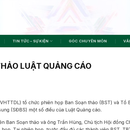
TIN TỨC – SỰ KIỆN
GÓC CHUYÊN MÔN
VĂN
 THẢO LUẬT QUẢNG CÁO
 VHTTDL) tổ chức phiên họp Ban Soạn thảo (BST) và Tổ B
 sung (SĐBS) một số điều của Luật Quảng cáo.
iên Ban Soạn thảo và ông Trần Hùng, Chủ tịch Hội đồng 
 họp. Tại phiên họp, trước đầy đủ các thành viên BST, TB