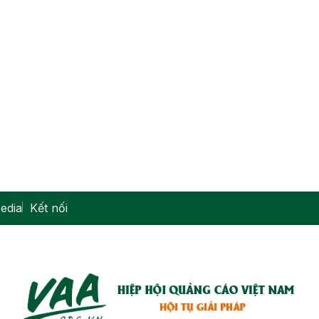
edia
Kết nối