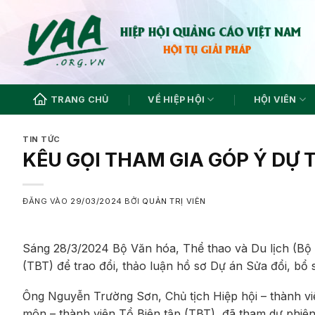
Bỏ
qua
nội
dung
TRANG CHỦ
VỀ HIỆP HỘI
HỘI VIÊN
TIN TỨC
KÊU GỌI THAM GIA GÓP Ý DỰ
ĐĂNG VÀO
29/03/2024
BỞI
QUẢN TRỊ VIÊN
Sáng 28/3/2024 Bộ Văn hóa, Thể thao và Du lịch (Bộ
(TBT) để trao đổi, thảo luận hồ sơ Dự án Sửa đổi, bổ
Ông Nguyễn Trường Sơn, Chủ tịch Hiệp hội – thành v
môn – thành viên Tổ Biên tập (TBT), đã tham dự phiên