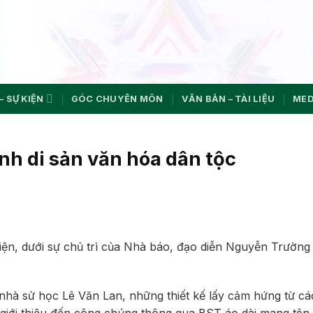
– SỰ KIỆN
GÓC CHUYÊN MÔN
VĂN BẢN – TÀI LIỆU
MED
inh di sản văn hóa dân tộc
iện, dưới sự chủ trì của Nhà báo, đạo diễn Nguyễn Trường
 nhà sử học Lê Văn Lan, những thiết kế lấy cảm hứng từ các