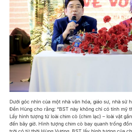
Dưới góc nhìn của một nhà văn hóa, giáo sư, nhà sử h
Đền Hùng cho rằng: “BST này không chỉ có tính mỹ th
Lấy hình tượng từ loài chim cò (chim lạc) – loài vật g
đến bây giờ. Hình tượng chim cò bay quanh trống đồn
trời có từ thời Hùng Vương. BST lấy hình tượng của ch