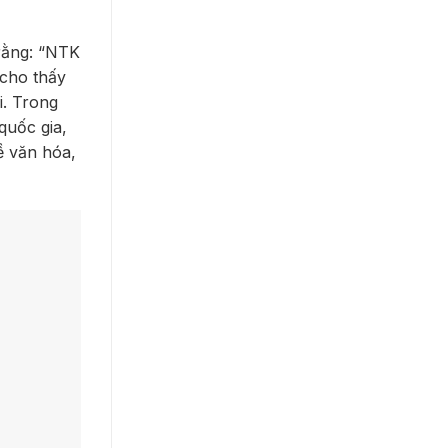
rằng: “NTK
 cho thấy
i. Trong
quốc gia,
ề văn hóa,