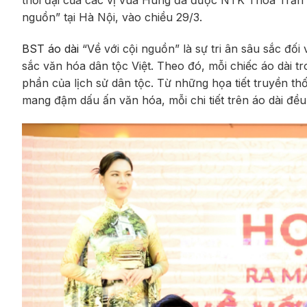
thời đại của các vị vua Hùng đã được NTK Thoa Trần 
nguồn” tại Hà Nội, vào chiều 29/3.
BST áo dài
“Về với cội nguồn” là sự tri ân sâu sắc đố
sắc văn hóa dân tộc Việt. Theo đó, mỗi chiếc áo dài
phần của lịch sử dân tộc. Từ những họa tiết truyền 
mang đậm dấu ấn văn hóa, mỗi chi tiết trên áo dài đều 