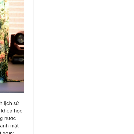
 lịch sử
 khoa học.
ng nước
uanh mặt
t xoay