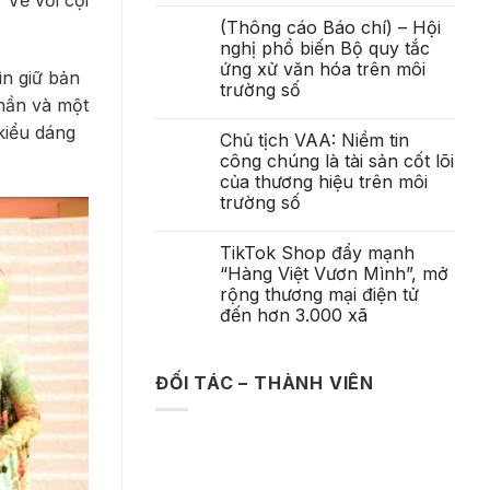
“Về với cội
(Thông cáo Báo chí) – Hội
nghị phổ biến Bộ quy tắc
ứng xử văn hóa trên môi
ìn giữ bản
trường số
thần và một
kiểu dáng
Chủ tịch VAA: Niềm tin
công chúng là tài sản cốt lõi
của thương hiệu trên môi
trường số
TikTok Shop đẩy mạnh
“Hàng Việt Vươn Mình”, mở
rộng thương mại điện tử
đến hơn 3.000 xã
ĐỐI TÁC – THÀNH VIÊN