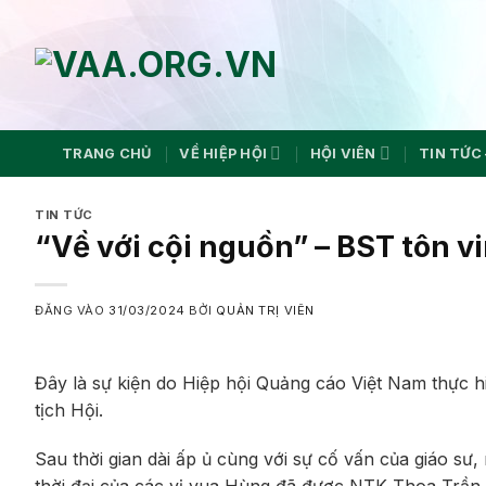
Bỏ
qua
nội
dung
TRANG CHỦ
VỀ HIỆP HỘI
HỘI VIÊN
TIN TỨC 
TIN TỨC
“Về với cội nguồn” – BST tôn v
ĐĂNG VÀO
31/03/2024
BỞI
QUẢN TRỊ VIÊN
Đây là sự kiện do Hiệp hội Quảng cáo Việt Nam thực h
tịch Hội.
Sau thời gian dài ấp ủ cùng với sự cố vấn của giáo sư,