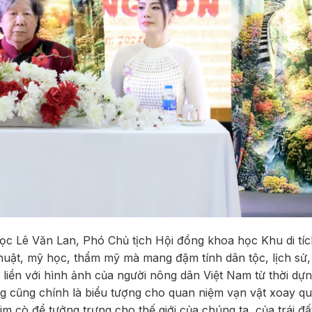
ọc Lê Văn Lan, Phó Chủ tịch Hội đồng khoa học Khu di tích
uật, mỹ học, thẩm mỹ mà mang đậm tính dân tộc, lịch sử,
ắn liền với hình ảnh của người nông dân Việt Nam từ thời dự
g cũng chính là biểu tượng cho quan niệm vạn vật xoay q
im cò để tưởng trưng cho thế giới của chúng ta, của trái đấ