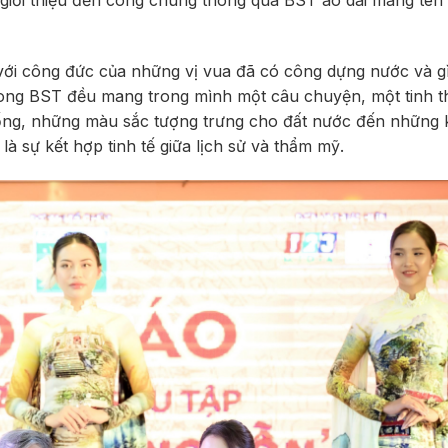
giới thiệu đến công chúng thông qua BST áo dài mang tên 
i với công đức của những vị vua đã có công dựng nước và g
 trong BST đều mang trong mình một câu chuyện, một tinh 
thống, những màu sắc tượng trưng cho đất nước đến những 
là sự kết hợp tinh tế giữa lịch sử và thẩm mỹ.