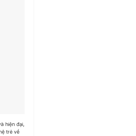
à hiện đại,
hệ trẻ về