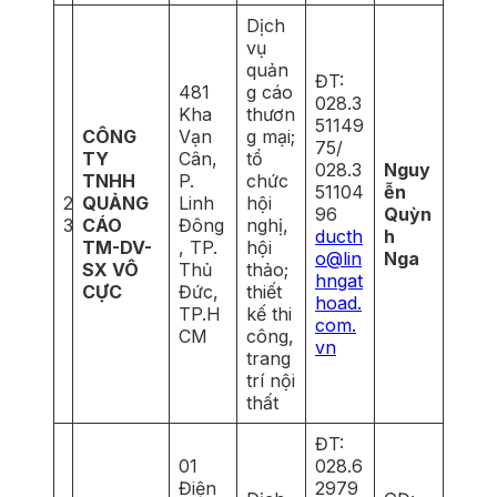
Dịch
vụ
quản
ĐT:
481
g cáo
028.3
Kha
thươn
51149
CÔNG
Vạn
g mại;
75/
TY
Cân,
tổ
028.3
Nguy
TNHH
P.
chức
51104
ễn
2
QUẢNG
Linh
hội
96
Quỳn
3
CÁO
Đông
nghị,
ducth
h
TM-DV-
, TP.
hội
o@lin
Nga
SX VÔ
Thủ
thảo;
hngat
CỰC
Đức,
thiết
hoad.
TP.H
kế thi
com.
CM
công,
vn
trang
trí nội
thất
ĐT:
01
028.6
Điện
2979