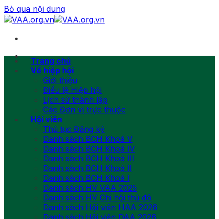
Bỏ qua nội dung
Trang chủ
Về hiệp hội
Giới thiệu
Điều lệ Hiệp hội
Lịch sử thành lập
Các Đơn vị trực thuộc
Hội viên
Thủ tục Đăng ký
Danh sách BCH Khoá V
Danh sách BCH Khoá IV
Danh sách BCH Khoá III
Danh sách BCH Khoá II
Danh sách BCH Khoá I
Danh sách HV VAA 2025
Danh sách HV Chi hội thủ đô
Danh sách Hội viên HAA 2026
Danh sách Hội viên DAA 2026