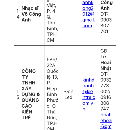
anhk
Công
Việt,
Nhạc sĩ
ong2
Anh
1
P. 4
Võ Công
012@
ĐT:
4
Q.
Anh
gmail.
0903
Tân
com
807
Bình,
701
TPH
CM
GĐ:
Lê
686/
Hoài
22A
Nhật
CÔNG
Quốc
ĐT:
TY
lộ 13,
kinhd
0932
TNHH
P.
oanh
778
XÂY
Hiệp
1
Đèn
@kie
002/
DỰNG &
Bình
5
Led
ntre.c
0916
QUẢNG
Phướ
om.v
808
CÁO
c, Q.
n
,
747
KIẾN
Thủ
nhatl
TRẺ
Đức,
ehoai
TP.H
@gm
CM