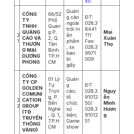
Quản
CÔNG
66/52
g cáo
ĐT:
TY
Phổ
ngoài
028.3
TNHH
Quan
trời In
8441
QUẢNG
g P.
Mai
2
ấn
111
CÁO VÀ
2, Q.
Xuân
1
phẩm
Fax:
THƯƠN
Tân
Thọ
, sx
028.3
G MẠI
Bình
bao
9971
DƯƠNG
TP.H
bì
009
PHONG
CM
giấy
CÔNG
01 Lý
Quản
TY CP
Tự
g
ĐT:
GOLDEN
Trọn
cáo;
028.3
Nguy
COMUNI
g, P.
tổ
91012
ễn
2
CATION
Bến
chức
50/
Minh
2
GROUP
Nghé
sự
028.3
Hươn
(TĐ
, Q. 1,
kiện;
91012
g
TRUYỀN
TP.H
Game
51
THÔNG
CM
show
VÀNG)