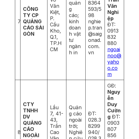
quản
8364
Văn
Văn
CÔNG
g
593/5
Kiệt,
Nghi
TY CP
cáo;
98
P.
ệp
7
QUẢNG
kinh
nghie
Cầu
ĐT:
CÁO SÀI
doan
p.tran
Kho,
0913
GÒN
h vật
@saig
Q.1,
832
tư
onad.
TP.H
880
ngàn
com.
CM
ngoai
h in
vn
noo@
yaho
o.co
m
GĐ:
Nguy
ễn
CTY
Duy
Lầu
Quản
TNHH
Cườn
7, 41-
g cáo
ĐT:
DV
g
ĐT:
43,
ngoài
028.3
QUẢNG
0903
Trần
trời;
8299
CÁO
807
8
Cao
Nghiê
940/
NGOÀI
856
Vân,
n cứu
028.3