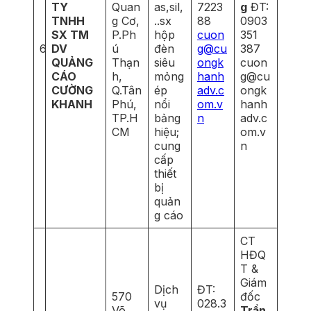
TY
Quan
as,sil,
7223
g
ĐT:
TNHH
g Cơ,
..sx
88
0903
SX TM
P.Ph
hộp
cuon
351
6
DV
ú
đèn
g@cu
387
QUẢNG
Thạn
siêu
ongk
cuon
CÁO
h,
mỏng
hanh
g@cu
CƯỜNG
Q.Tân
ép
adv.c
ongk
KHANH
Phú,
nổi
om.v
hanh
TP.H
bảng
n
adv.c
CM
hiệu;
om.v
cung
n
cấp
thiết
bị
quản
g cáo
CT
HĐQ
T &
Giám
Dịch
ĐT:
570
đốc
vụ
028.3
Võ
Trần