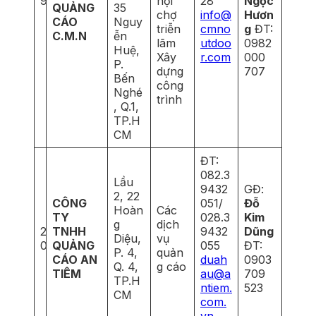
9
hội
28
Ngọc
QUẢNG
35
chợ
info@
Hươn
CÁO
Nguy
triễn
cmno
g
ĐT:
C.M.N
ễn
lãm
utdoo
0982
Huệ,
Xây
r.com
000
P.
dựng
707
Bến
công
Nghé
trình
, Q.1,
TP.H
CM
ĐT:
082.3
Lầu
9432
GĐ:
2, 22
CÔNG
051/
Đỗ
Hoàn
Các
TY
028.3
Kim
g
dịch
2
TNHH
9432
Dũng
Diệu,
vụ
0
QUẢNG
055
ĐT:
P. 4,
quản
CÁO AN
duah
0903
Q. 4,
g cáo
TIÊM
au@a
709
TP.H
ntiem.
523
CM
com.
vn