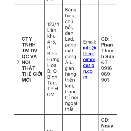
Bảng
hiệu,
chữ
123/4
nổi,
Liên
đèn
khu
CTY
Led,
GĐ:
4-5,
Email:
TNHH
pano
Phan
P.
info@
TM DV
mặt
Than
Bình
thegi
1
QC VÀ
dựng
h Sơn
Hưng
oimoi
7
NỘI
Alu,
ĐT:
Hòa
desig
THẤT
gian
0918
B, Q.
n.co
THẾ GIỚI
hàng
089
Bình
m
MỚI
triển
901
Tân,
lãm,
TP.H
trang
CM
trí nội
ngoại
thất
GĐ:
Nguy