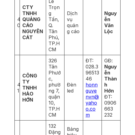
Lê
CTY
Trọn
TNHH
g
Dịch
Nguy
4
QUẢNG
Tấn,
vụ
ễn
0
CÁO
Q.
quản
Văn
NGUYÊN
Tân
g cáo
Lộc
CÁT
Phú,
TP.H
CM
326
ĐT:
GĐ:
Tân
028.3
Nguy
Phướ
96513
ễn
CÔNG
c,
46
Thàn
TY
4
phườ
Đèn
honn
h
TNHH
1
ng 7,
led
guye
Hớn
HẢO
quận
nvn@
ĐT:
HỚN
10,
yaho
0906
TP.H
o.co
663
CM
m
232
132
Bảng
Đặng
hiệu