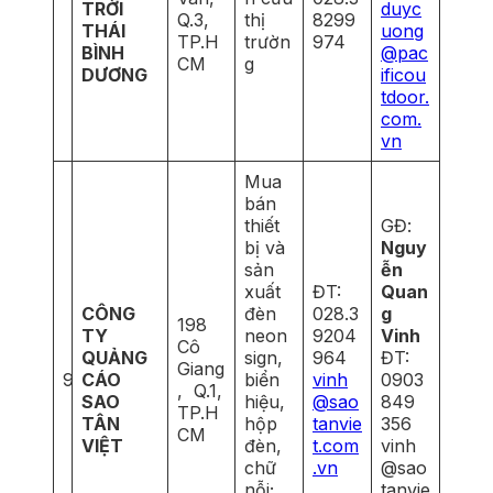
TRỜI
duyc
Q.3,
thị
8299
THÁI
uong
TP.H
trườn
974
BÌNH
@pac
CM
g
DƯƠNG
ificou
tdoor.
com.
vn
Mua
bán
thiết
GĐ:
bị và
Nguy
sản
ễn
xuất
ĐT:
Quan
CÔNG
đèn
028.3
g
198
TY
neon
9204
Vinh
Cô
QUẢNG
sign,
964
ĐT:
Giang
9
CÁO
biển
vinh
0903
, Q.1,
SAO
hiệu,
@sao
849
TP.H
TÂN
hộp
tanvie
356
CM
VIỆT
đèn,
t.com
vinh
chữ
.vn
@sao
nỗi;
tanvie