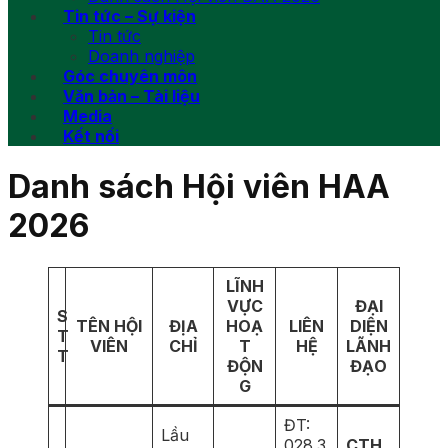
Tin tức – Sự kiện
Tin tức
Doanh nghiệp
Góc chuyên môn
Văn bản – Tài liệu
Media
Kết nối
Danh sách Hội viên HAA
2026
LĨNH
VỰC
ĐẠI
S
TÊN HỘI
ĐỊA
HOẠ
LIÊN
DIỆN
T
VIÊN
CHỈ
T
HỆ
LÃNH
T
ĐỘN
ĐẠO
G
ĐT:
Lầu
028.3
CTH