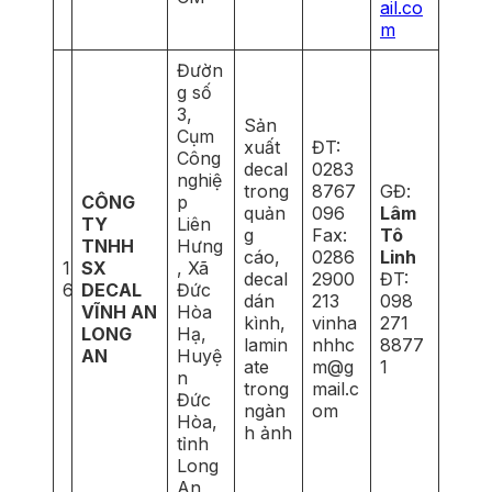
ail.co
m
Đườn
g số
3,
Sản
Cụm
xuất
ĐT:
Công
decal
0283
nghiệ
trong
8767
GĐ:
CÔNG
p
quản
096
Lâm
TY
Liên
g
Fax:
Tô
TNHH
Hưng
cáo,
0286
Linh
1
SX
, Xã
decal
2900
ĐT:
6
DECAL
Đức
dán
213
098
VĨNH AN
Hòa
kình,
vinha
271
LONG
Hạ,
lamin
nhhc
8877
AN
Huyệ
ate
m@g
1
n
trong
mail.c
Đức
ngàn
om
Hòa,
h ảnh
tỉnh
Long
An