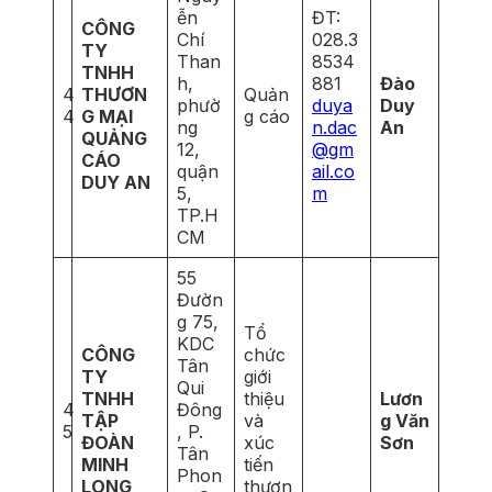
ễn
ĐT:
CÔNG
Chí
028.3
TY
Than
8534
TNHH
h,
881
Đào
4
THƯƠN
Quản
phườ
duya
Duy
4
G MẠI
g cáo
ng
n.dac
An
QUẢNG
12,
@gm
CÁO
quận
ail.co
DUY AN
5,
m
TP.H
CM
55
Đườn
g 75,
Tổ
KDC
CÔNG
chức
Tân
TY
giới
Qui
TNHH
thiệu
Lươn
4
Đông
TẬP
và
g Văn
5
, P.
ĐOÀN
xúc
Sơn
Tân
MINH
tiến
Phon
LONG
thươn