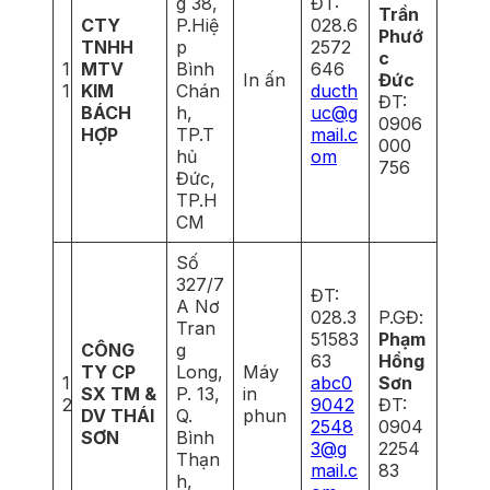
g 38,
ĐT:
Trần
CTY
P.Hiệ
028.6
Phướ
TNHH
p
2572
c
1
MTV
Bình
646
In ấn
Đức
1
KIM
Chán
ducth
ĐT:
BÁCH
h,
uc@g
0906
HỢP
TP.T
mail.c
000
hủ
om
756
Đức,
TP.H
CM
Số
327/7
ĐT:
A Nơ
028.3
P.GĐ:
Tran
51583
Phạm
CÔNG
g
63
Hồng
TY CP
Long,
Máy
1
abc0
Sơn
SX TM &
P. 13,
in
2
9042
ĐT:
DV THÁI
Q.
phun
2548
0904
SƠN
Bình
3@g
2254
Thạn
mail.c
83
h,