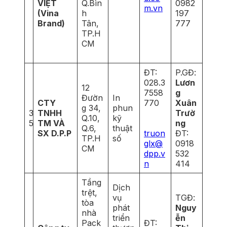
VIỆT
Q.Bìn
0982
m.vn
(Vina
h
197
Brand)
Tân,
777
TP.H
CM
ĐT:
P.GĐ:
028.3
Lươn
12
7558
g
Đườn
In
CTY
770
Xuân
g 34,
phun
3
TNHH
Trườ
Q.10,
kỹ
5
TM VÀ
ng
Q.6,
thuật
SX D.P.P
truon
ĐT:
TP.H
số
glx@
0918
CM
dpp.v
532
n
414
Tầng
Dịch
trệt,
vụ
TGĐ:
tòa
phát
Nguy
nhà
triển
ễn
Pack
ĐT: