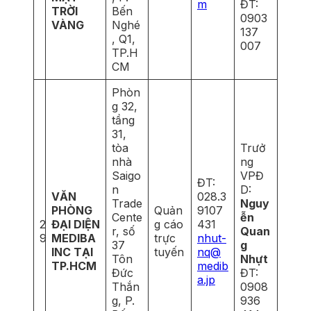
m
ĐT:
TRỜI
Bến
0903
VÀNG
Nghé
137
, Q1,
007
TP.H
CM
Phòn
g 32,
tầng
31,
tòa
Trưở
nhà
ng
Saigo
VPĐ
ĐT:
n
D:
VĂN
028.3
Trade
Nguy
PHÒNG
Quản
9107
Cente
ễn
2
ĐẠI DIỆN
g cáo
431
r, số
Quan
9
MEDIBA
trực
nhut-
37
g
INC TẠI
tuyến
nq@
Tôn
Nhựt
TP.HCM
medib
Đức
ĐT:
a.jp
Thắn
0908
g, P.
936