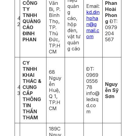
CÔNG
Văn
Phan
quản
Email:
TY
Bi, P.
Hoài
g
kd.din
TNHH
Bình
Phon
4
cáo,
hpha
QUẢNG
Thọ,
g
ĐT:
2
hộp
n@g
CÁO
TP.
0979
đèn,
mail.c
ĐINH
Thủ
204
vật tư
om
PHAN
Đức,
567
quản
TP.H
g cáo
CM
CY
TNHH
ĐT:
68
KHAI
0969
Nguy
THÁC &
0556
ễn
Nguy
4
CUNG
78
Huệ,
ễn Sỹ
3
CẤP
info@
Q 1,
Sơn
THÔNG
ledxq
TP.H
TIN
d.co
CM
THẦN
m
THÁM
189C
Nguy