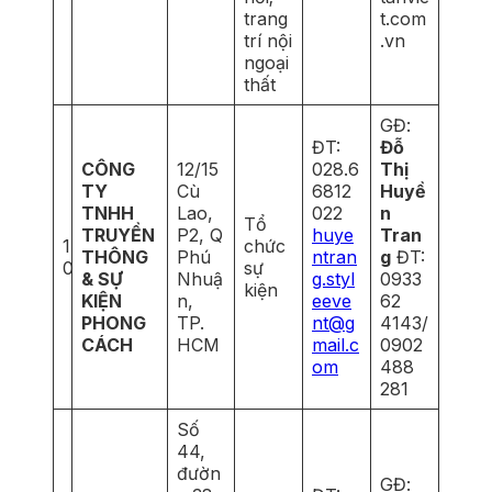
trang
t.com
trí nội
.vn
ngoại
thất
GĐ:
ĐT:
Đỗ
CÔNG
12/15
028.6
Thị
TY
Cù
6812
Huyề
TNHH
Lao,
022
n
Tổ
TRUYỀN
P2, Q
huye
Tran
1
chức
THÔNG
Phú
ntran
g
ĐT:
0
sự
& SỰ
Nhuậ
g.styl
0933
kiện
KIỆN
n,
eeve
62
PHONG
TP.
nt@g
4143/
CÁCH
HCM
mail.c
0902
om
488
281
Số
44,
đườn
GĐ: