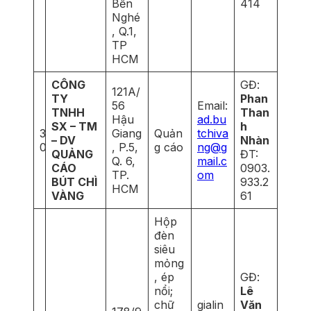
Bến
414
Nghé
, Q.1,
TP
HCM
CÔNG
GĐ:
121A/
TY
Phan
56
Email:
TNHH
Than
Hậu
ad.bu
SX – TM
h
3
Giang
Quản
tchiva
– DV
Nhàn
0
, P.5,
g cáo
ng@g
QUẢNG
ĐT:
Q. 6,
mail.c
CÁO
0903.
TP.
om
BÚT CHÌ
933.2
HCM
VÀNG
61
Hộp
đèn
siêu
mỏng
, ép
GĐ:
nổi;
Lê
chữ
gialin
Văn