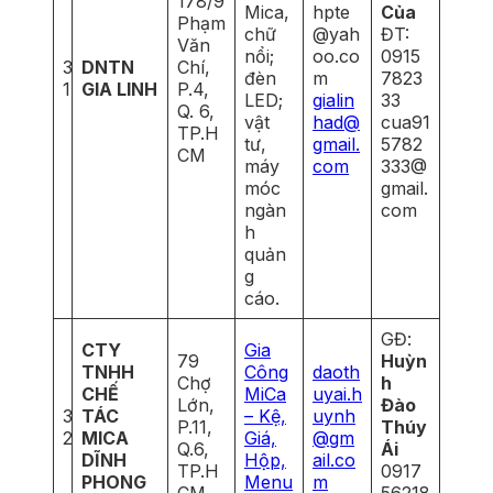
178/9
Mica,
hpte
Của
Phạm
chữ
@yah
ĐT:
Văn
nổi;
oo.co
0915
3
DNTN
Chí,
đèn
m
7823
1
GIA LINH
P.4,
LED;
gialin
33
Q. 6,
vật
had@
cua91
TP.H
tư,
gmail.
5782
CM
máy
com
333@
móc
gmail.
ngàn
com
h
quản
g
cáo.
GĐ:
CTY
Gia
79
Huỳn
TNHH
Công
daoth
Chợ
h
CHẾ
MiCa
uyai.h
Lớn,
Đào
3
TÁC
– Kệ,
uynh
P.11,
Thúy
2
MICA
Giá,
@gm
Q.6,
Ái
DĨNH
Hộp,
ail.co
TP.H
0917
PHONG
Menu
m
CM
56218