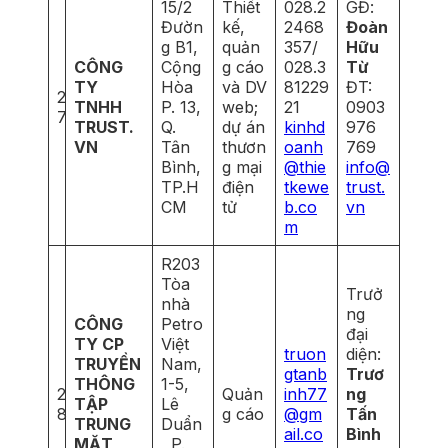
15/2
Thiết
028.2
GĐ:
Đườn
kế,
2468
Đoàn
g B1,
quản
357/
Hữu
CÔNG
Cộng
g cáo
028.3
Từ
TY
Hòa
và DV
81229
ĐT:
2
TNHH
P. 13,
web;
21
0903
7
TRUST.
Q.
dự án
kinhd
976
VN
Tân
thươn
oanh
769
Bình,
g mại
@thie
info@
TP.H
điện
tkewe
trust.
CM
tử
b.co
vn
m
R203
Tòa
Trưở
nhà
ng
CÔNG
Petro
đại
TY CP
Việt
truon
diện:
TRUYỀN
Nam,
gtanb
Trươ
THÔNG
1-5,
2
Quản
inh77
ng
TẬP
Lê
8
g cáo
@gm
Tấn
TRUNG
Duẩn
ail.co
Bình
MẶT
, P.