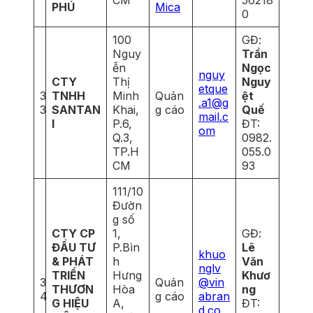
PHÚ
Mica
0
100
GĐ:
Nguy
Trần
ễn
Ngọc
nguy
CTY
Thị
Nguy
etque
3
TNHH
Minh
Quản
ệt
.a1@g
3
SANTAN
Khai,
g cáo
Quế
mail.c
I
P.6,
ĐT:
om
Q.3,
0982.
TP.H
055.0
CM
93
111/10
Đườn
g số
CTY CP
1,
GĐ:
ĐẦU TƯ
P.Bìn
Lê
khuo
& PHÁT
h
Văn
nglv
TRIỂN
Hưng
Khươ
3
Quản
@vin
THƯƠN
Hòa
ng
4
g cáo
abran
G HIỆU
A,
ĐT:
d.co