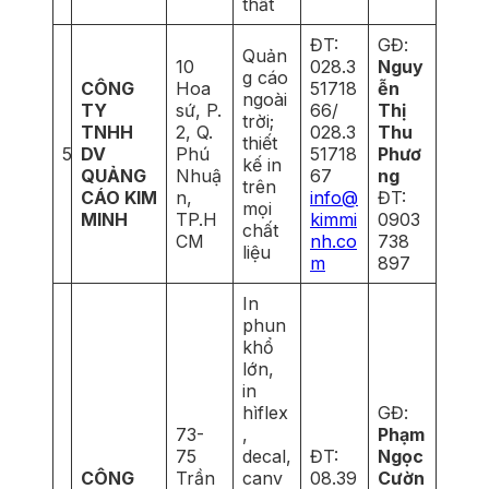
thất
ĐT:
GĐ:
Quản
10
028.3
Nguy
g cáo
CÔNG
Hoa
51718
ễn
ngoài
TY
sứ, P.
66/
Thị
trời;
TNHH
2, Q.
028.3
Thu
thiết
5
DV
Phú
51718
Phươ
kế in
QUẢNG
Nhuậ
67
ng
trên
CÁO KIM
n,
info@
ĐT:
mọi
MINH
TP.H
kimmi
0903
chất
CM
nh.co
738
liệu
m
897
In
phun
khổ
lớn,
in
hìflex
GĐ:
73-
,
Phạm
75
decal,
ĐT:
Ngọc
CÔNG
Trần
canv
08.39
Cườn