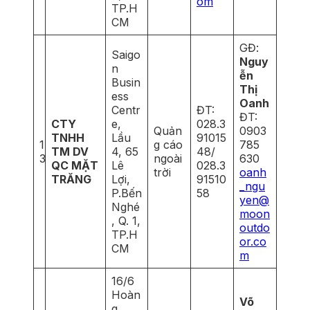
om
TP.H
CM
GĐ:
Saigo
Nguy
n
ễn
Busin
Thị
ess
Oanh
Centr
ĐT:
ĐT:
CTY
e,
028.3
Quản
0903
TNHH
Lầu
91015
1
g cáo
785
TM DV
4, 65
48/
3
ngoài
630
QC MẶT
Lê
028.3
trời
oanh
TRĂNG
Lợi,
91510
_ngu
P.Bến
58
yen@
Nghé
moon
, Q. 1,
outdo
TP.H
or.co
CM
m
16/6
Hoàn
Võ
g