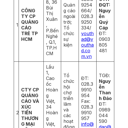
8, 36
Quản
9254
ĐQT:
Bùi
CÔNG
g cáo
664/
Nguy
Thị
TY CP
ngoài
028.3
ễn
Xuân
QUẢNG
trời;
9250
Quý
1
,
CÁO
Tổ
334/
Cáp
P.Bến
TRẺ TP
chức
youth
ĐT:
Nghé
HCM
sự
ad@y
0903
, Q.1,
kiện
outha
805
TP.H
d.co
481
CM
m.vn
Lầu
1,
Tổ
TGĐ:
Cao
ĐT:
chức
Nguy
ốc
028.3
hội
ễn
CTY CP
Hoàn
9910
chợ
Than
QUẢNG
g
954
triễn
h Đảo
CÁO VÀ
Việt,
Fax:
lãm
ĐT:
XÚC
34
028.3
và
0989
2
TIẾN
Hoàn
9910
các
044
THƯƠN
g
957
hoạt
590
G MẠI
Việt,
info@
động
dao@