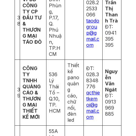
028.2
Trần
CÔNG
Phùn
2533
Thị
TY CP
g,
066
Than
3
ĐẦU TƯ
P.17,
taodo
h Trà
8
&
Q.
grou
ĐT:
THƯƠN
Phú
p@g
0941
G MẠI
Nhuậ
mail.c
395
TÁO ĐỎ
n,
om
395
TP.H
CM
Thiết
CÔNG
ĐT:
kế
Nguy
TY
536
028.3
pano
ễn
TNHH
Lý
8348
quản
Văn
QUẢNG
Thái
776
3
g
Ngát
CÁO &
Tổ –
qcthie
9
cáo,
ĐT:
THƯƠN
Q.10,
tkem
chữ
0913
G MẠI
TP.
oi@g
nổi,
969
THIẾT
HCM
mail.c
đèn
885
KẾ MỚI
om
led
55A