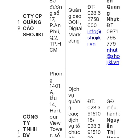
80
ễn
đườn
ĐT:
Quan
Quản
g số
028.6
g
CTY CP
g cáo
17,
2758
Nhựt
1
QUẢNG
OOH,
P.An
600
ĐT:
8
CÁO
Digital
Phú,
info@
0971
SHOJIKI
Mark
Q.2,
shojik
798
eting
TP.H
i.vn
779
CM
nhut
@sho
jiki.vn
Phòn
g
1401
Dịch
A,
vụ
lầu
quản
ĐT:
GĐ
14,
g
028.3
điều
Harb
cáo;
91510
hành:
CÔNG
our
dịch
18/
Nguy
TY
View
vụ tổ
028.3
ễn
TNHH
Towe
1
chức
91510
Thị
DV
r, số