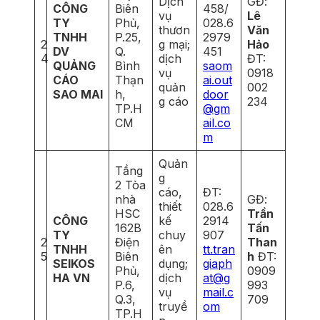
Dịch
GĐ:
CÔNG
Biên
458/
vụ
Lê
TY
Phủ,
028.6
thươn
Văn
TNHH
P.25,
2979
2
g mại;
Hảo
DV
Q.
451
4
dịch
ĐT:
QUẢNG
Bình
saom
vụ
0918
CÁO
Thạn
ai.out
quản
002
SAO MAI
h,
door
g cáo
234
TP.H
@gm
CM
ail.co
m
Quản
Tầng
g
2 Tòa
cáo,
ĐT:
nhà
GĐ:
thiết
028.6
HSC
Trần
CÔNG
kế
2914
162B
Tấn
TY
chuy
907
2
Điện
Than
TNHH
ên
tt.tran
5
Biên
h
ĐT:
SEIKOS
dụng;
giaph
Phủ,
0909
HA VN
dịch
at@g
P.6,
993
vụ
mail.c
Q.3,
709
truyề
om
TP.H