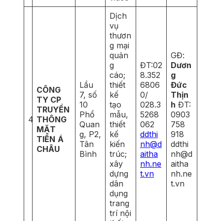
Dịch
vụ
thươn
g mại
quản
GĐ:
g
ĐT:02
Dươn
cáo;
8.352
g
Lầu
thiết
6806
Đức
CÔNG
7, số
kế
0/
Thịn
TY CP
10
tạo
028.3
h
ĐT:
TRUYỀN
Phổ
mẫu,
5268
0903
4
THÔNG
Quan
thiết
062
758
MẶT
g, P2,
kế
ddthi
918
TIỀN
Á
Tân
kiến
nh@d
ddthi
CHÂU
Bình
trúc;
aitha
nh@d
xây
nh.ne
aitha
dựng
t.vn
nh.ne
dân
t.vn
dụng
trang
trí nội