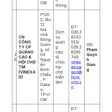
n
CM
thông
P120
2, lầu
12
ĐT:
tòa
Dịch
028.3
nhà
CN
vụ
8243
Đông
CÔNG
quản
553/
Dươn
GĐ:
TY CP
g
028.3
g, số
Phạm
QUẢNG
cáo;
8295
2
04
Quỳn
CÁO &
tổ
749
6
Nguy
h
HỘI CHỢ
chức
vinex
ễn
Gian
TM
hội
ad.sai
Đình
g
(VINEXA
chợ
gon@
Chiểu
D)
triễn
hcm.
, P.
lãm
vnn.v
Daka
n
o,
TP.H
CM
ĐT: