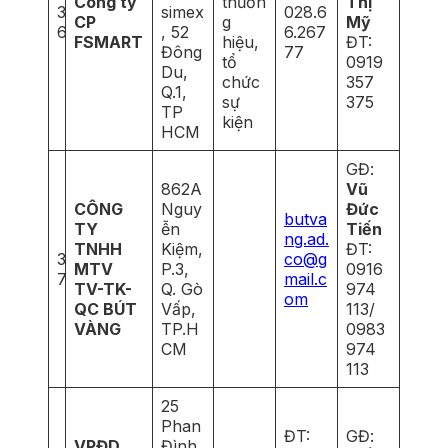
Công ty
thươn
Thị
3
simex
028.6
CP
g
Mỹ
6
, 52
6.267
FSMART
hiệu,
ĐT:
Đông
77
tổ
0919
Du,
chức
357
Q.1,
sự
375
TP
kiện
HCM
GĐ:
862A
Vũ
CÔNG
Nguy
Đức
butva
TY
ễn
Tiến
ng.ad.
TNHH
Kiệm,
ĐT:
3
co@g
MTV
P.3,
0916
7
mail.c
TV-TK-
Q. Gò
974
om
QC BÚT
Vấp,
113/
VÀNG
TP.H
0983
CM
974
113
25
Phan
ĐT:
GĐ:
VPĐD
Đình