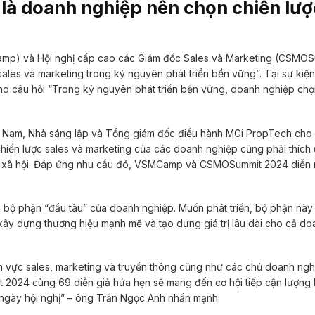
a là doanh nghiệp nên chọn chiến lượ
Camp) và Hội nghị cấp cao các Giám đốc Sales và Marketing (CSMO
les và marketing trong kỷ nguyên phát triển bền vững”. Tại sự kiện
cho câu hỏi “Trong kỷ nguyên phát triển bền vững, doanh nghiệp chọ
 Nam, Nhà sáng lập và Tổng giám đốc điều hành MGi PropTech cho b
chiến lược sales và marketing của các doanh nghiệp cũng phải thích
và xã hội. Đáp ứng nhu cầu đó, VSMCamp và CSMOSummit 2024 diễn 
 bộ phận “đầu tàu” của doanh nghiệp. Muốn phát triển, bộ phận này
h, xây dựng thương hiệu mạnh mẽ và tạo dựng giá trị lâu dài cho cả d
 vực sales, marketing và truyền thông cũng như các chủ doanh nghi
024 cùng 69 diễn giả hứa hẹn sẽ mang đến cơ hội tiếp cận lượng 
i ngày hội nghị” – ông Trần Ngọc Anh nhấn mạnh.