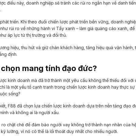
ược điều này, doanh nghiệp sẽ tránh các rủi ro ngắn hạn về danh tiến
.
phát triển. Khi theo đuổi chiến lược phát triển bền vững, doanh nghi
 như rủi ro về những hành vi Tẩy xanh – làm giả quảng cáo xanh, để 
 áp lực từ thị trường và đối thủ.
ương hiệu, thu hút và giữ chân khách hàng, tăng hiệu quả vận hành, t
ẳng định.
a chọn mang tính đạo đức?
lược kinh doanh mà đã trở thành một yêu cầu không thể thiếu đối với
 chỉ là một yếu tố cạnh tranh trong chiến lược kinh doanh hay thực sự 
cuộc sống?
ết, F88 đã chọn lựa chiến lược kinh doanh dựa trên nền tảng đạo đ
mình và không ai là người xấu.
ủi ro chặt chẽ để đảm bảo người vay không trở thành nạn nhân của hệ
 lưỡng, vì nó có thể là lối thoát duy nhất cho nhiều người.