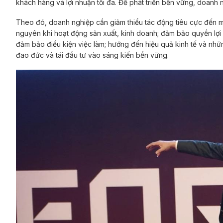
khách hàng và lợi nhuận tối đa. Để phát triển bền vững, doanh n
Theo đó, doanh nghiệp cần giảm thiểu tác động tiêu cực đến mô
nguyên khi hoạt động sản xuất, kinh doanh; đảm bảo quyền lợi
đảm bảo điều kiện việc làm; hướng đến hiệu quả kinh tế và nhữn
đao đức và tái đầu tư vào sáng kiến bền vững.