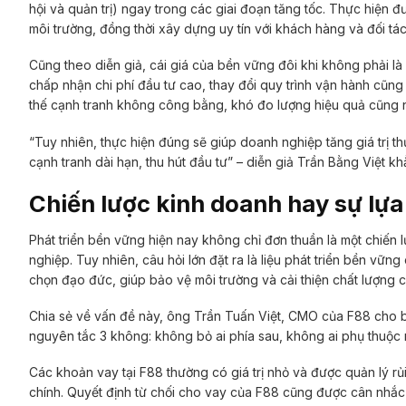
hội và quản trị) ngay trong các giai đoạn tăng tốc. Thực hiện đ
môi trường, đồng thời xây dựng uy tín với khách hàng và đối tác
Cũng theo diễn giả, cái giá của bền vững đôi khi không phải là 
chấp nhận chi phí đầu tư cao, thay đổi quy trình vận hành cũng
thế cạnh tranh không công bằng, khó đo lượng hiệu quả cũng như
“Tuy nhiên, thực hiện đúng sẽ giúp doanh nghiệp tăng giá trị th
cạnh tranh dài hạn, thu hút đầu tư” – diễn giả Trần Bằng Việt kh
Chiến lược kinh doanh hay sự lự
Phát triển bền vững hiện nay không chỉ đơn thuần là một chiến 
nghiệp. Tuy nhiên, câu hỏi lớn đặt ra là liệu phát triển bền vững
chọn đạo đức, giúp bảo vệ môi trường và cải thiện chất lượng 
Chia sẻ về vấn đề này, ông Trần Tuấn Việt, CMO của F88 cho bi
nguyên tắc 3 không: không bỏ ai phía sau, không ai phụ thuộc 
Các khoản vay tại F88 thường có giá trị nhỏ và được quản lý r
chính. Quyết định từ chối cho vay của F88 cũng được cân nhắc kỹ