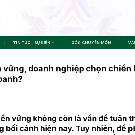
TIN TỨC – SỰ KIỆN
GÓC CHUYÊN MÔN
VĂN
n vững, doanh nghiệp chọn chiến 
doanh?
bền vững không còn là vấn đề tuân 
g bối cảnh hiện nay. Tuy nhiên, để p