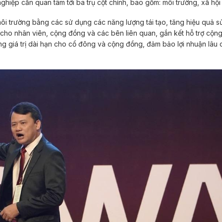
ghiệp cần quan tâm tới ba trụ cột chính, bao gồm: môi trường, xã hội 
i trường bằng các sử dụng các năng lượng tái tạo, tăng hiệu quả sử
 cho nhân viên, cộng đồng và các bên liên quan, gắn kết hỗ trợ cộn
g giá trị dài hạn cho cổ đông và cộng đồng, đảm bảo lợi nhuận lâu d