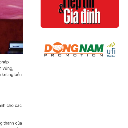
 pháp
n vững;
arketing bền
dành cho các
ng thành của