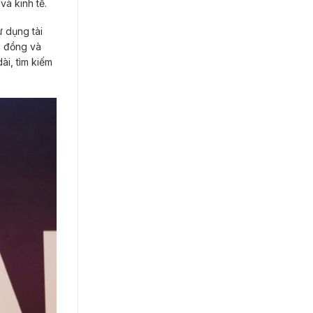
và kinh tế.
 dụng tài
g đồng và
ài, tìm kiếm