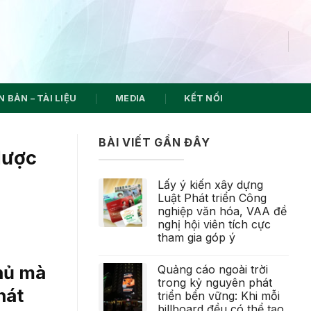
 BẢN – TÀI LIỆU
MEDIA
KẾT NỐI
BÀI VIẾT GẦN ĐÂY
lược
Lấy ý kiến xây dựng
Luật Phát triển Công
nghiệp văn hóa, VAA đề
nghị hội viên tích cực
tham gia góp ý
thủ mà
Quảng cáo ngoài trời
trong kỷ nguyên phát
hát
triển bền vững: Khi mỗi
billboard đều có thể tạo