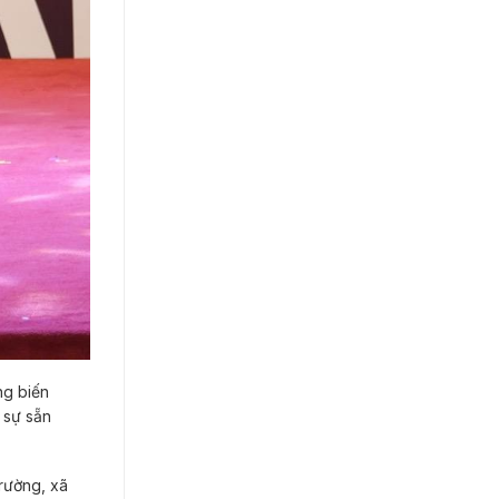
ng biến
 sự sẵn
trường, xã