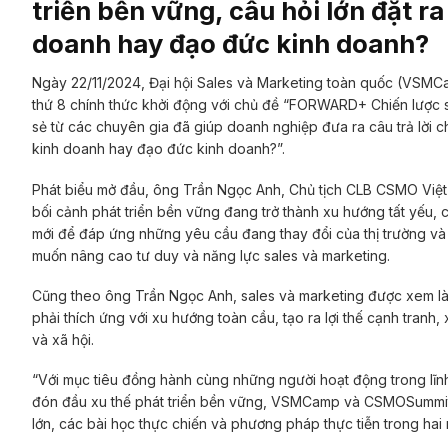
triển bền vững, câu hỏi lớn đặt r
doanh hay đạo đức kinh doanh?
Ngày 22/11/2024, Đại hội Sales và Marketing toàn quốc (VSM
thứ 8 chính thức khởi động với chủ đề “FORWARD+ Chiến lược sa
sẻ từ các chuyên gia đã giúp doanh nghiệp đưa ra câu trả lời 
kinh doanh hay đạo đức kinh doanh?”.
Phát biểu mở đầu, ông Trần Ngọc Anh, Chủ tịch CLB CSMO Việt
bối cảnh phát triển bền vững đang trở thành xu hướng tất yếu, 
mới để đáp ứng những yêu cầu đang thay đổi của thị trường 
muốn nâng cao tư duy và năng lực sales và marketing.
Cũng theo ông Trần Ngọc Anh, sales và marketing được xem là
phải thích ứng với xu hướng toàn cầu, tạo ra lợi thế cạnh tran
và xã hội.
“Với mục tiêu đồng hành cùng những người hoạt động trong lĩnh
đón đầu xu thế phát triển bền vững, VSMCamp và CSMOSummit 2
lớn, các bài học thực chiến và phương pháp thực tiễn trong ha