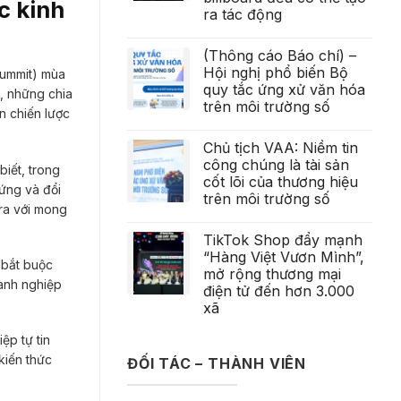
c kinh
ra tác động
(Thông cáo Báo chí) –
Hội nghị phổ biến Bộ
Summit) mùa
quy tắc ứng xử văn hóa
, những chia
trên môi trường số
n chiến lược
Chủ tịch VAA: Niềm tin
công chúng là tài sản
iết, trong
cốt lõi của thương hiệu
 ứng và đổi
trên môi trường số
ra với mong
TikTok Shop đẩy mạnh
“Hàng Việt Vươn Mình”,
 bắt buộc
mở rộng thương mại
oanh nghiệp
điện tử đến hơn 3.000
xã
ệp tự tin
kiến thức
ĐỐI TÁC – THÀNH VIÊN