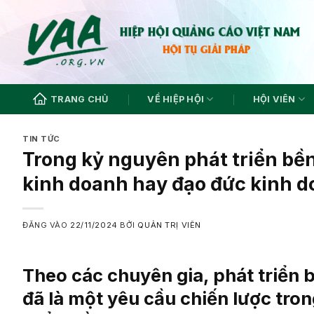
Bỏ
qua
nội
dung
TRANG CHỦ
VỀ HIỆP HỘI
HỘI VIÊN
TIN TỨC
Trong kỷ nguyên phát triển bề
kinh doanh hay đạo đức kinh 
ĐĂNG VÀO
22/11/2024
BỞI
QUẢN TRỊ VIÊN
Theo các chuyên gia, phát triển 
đã là một yêu cầu chiến lược tron