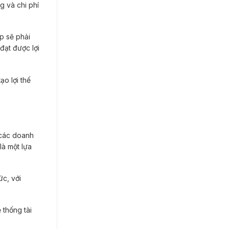
g và chi phí
ệp sẽ phải
đạt được lợi
ạo lợi thế
 các doanh
là một lựa
ức, với
 thống tài