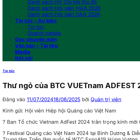
Danh sách HV Chi hội thủ đô
Danh sách Hội viên HAA 2026
Danh sách Hội viên DAA 2026
Tin tức – Sự kiện
Tin tức
Doanh nghiệp
Góc chuyên môn
Văn bản – Tài liệu
Media
Kết nối
Tin tức
Thư ngỏ của BTC VUETnam ADFEST 
Đăng vào
11/07/2024
18/08/2025
bởi
Quản trị viên
Kính gửi: Hội viên Hiệp hội Quảng cáo Việt Nam
? Ban Tổ chức Vietnam AdFest 2024 trân trọng kính mời Q
? Festival Quảng cáo Việt Nam 2024 tại Bình Dương & Diễ
Trung tâm Triển lãm quốc tế WTC ExpoA19 Hùng Vương, 