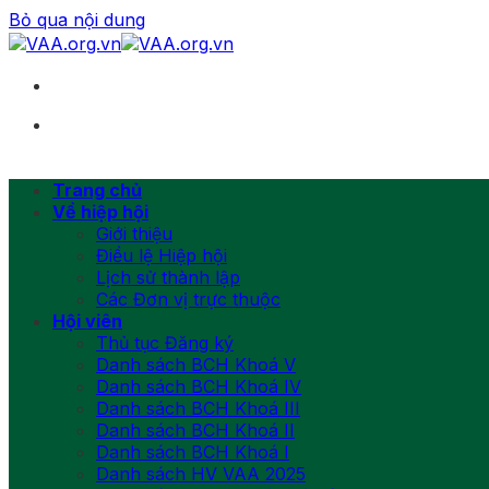
Bỏ qua nội dung
Trang chủ
Về hiệp hội
Giới thiệu
Điều lệ Hiệp hội
Lịch sử thành lập
Các Đơn vị trực thuộc
Hội viên
Thủ tục Đăng ký
Danh sách BCH Khoá V
Danh sách BCH Khoá IV
Danh sách BCH Khoá III
Danh sách BCH Khoá II
Danh sách BCH Khoá I
Danh sách HV VAA 2025