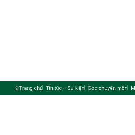
Trang chủ
Tin tức – Sự kiện
Góc chuyên môn
M