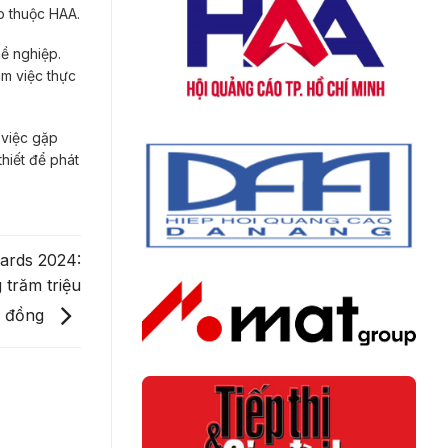
p thuộc HAA.
ề nghiệp.
àm việc thực
 việc gặp
hiết để phát
ards 2024:
 trăm triệu
đồng