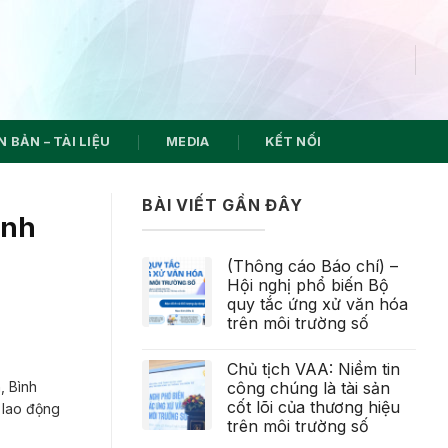
 BẢN – TÀI LIỆU
MEDIA
KẾT NỐI
BÀI VIẾT GẦN ĐÂY
ành
(Thông cáo Báo chí) –
Hội nghị phổ biến Bộ
quy tắc ứng xử văn hóa
trên môi trường số
Chủ tịch VAA: Niềm tin
công chúng là tài sản
, Bình
cốt lõi của thương hiệu
 lao động
trên môi trường số