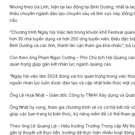
Nhưng theo bà Linh, hiện tại lao động tại Bình Dương, nhất là l
thiếu chuyên ngành đào tạo chuyên sâu về lĩnh vực này. Đồng t
cầu.
“Chương trình Ngày hội Việc làm trong khuôn khổ Festival quả
hơn 30 nhà tuyển dụng và hơn 250 ứng tuyển viên. Điều đặc biệt
Bình Dương và các tỉnh, thành lân cận tham gia khá nhiều”, bà Li
Còn theo ông Phạm Ngọc Cường – Phó Chủ tịch Hội Quảng cáo T
quan trọng giúp gắn kết nhân lực ngành quảng cáo.
“Ngày hội việc làm 2024 đóng vai trò quan trọng trong việc th
nguồn nhân lực luôn được đào tạo và cập nhật kiến thức một cá
Ông Lê Hoài Nhật – Giám đốc Công ty TNHH Xây dựng và Quảng 
Ông Nhật hy vọng, tham gia chương trình sẽ có cơ hội kết nối v
giúp các bạn trang bị kiến thức, kỹ năng mềm để có thể tham g
Theo ông Lê Quang Lợi – Hiệu trưởng Trường Trung cấp Mỹ thu
gắn lý thuyết với thực tiễn, trường đã thực hiện nhiều hoạt độ