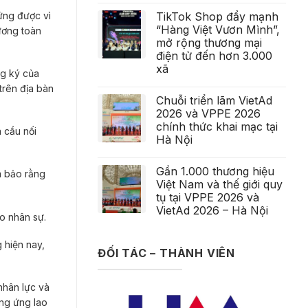
TikTok Shop đẩy mạnh
 ứng được vì
“Hàng Việt Vươn Mình”,
ương toàn
mở rộng thương mại
điện tử đến hơn 3.000
xã
ng ký của
trên địa bàn
Chuỗi triển lãm VietAd
2026 và VPPE 2026
chính thức khai mạc tại
 cầu nối
Hà Nội
Gần 1.000 thương hiệu
m bảo rằng
Việt Nam và thế giới quy
tụ tại VPPE 2026 và
VietAd 2026 – Hà Nội
o nhân sự.
 hiện nay,
ĐỐI TÁC – THÀNH VIÊN
nhân lực và
ung ứng lao