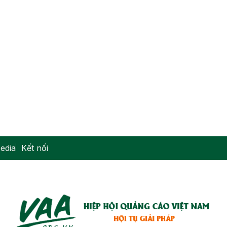
edia
Kết nối