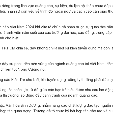
ao động trong lĩnh vực quảng cáo, sự kiện, du lịch hội thảo chưa đáp
hời, nhân sự còn yếu về trình độ ngoại ngữ và cách tiếp cận giao th
ng cáo Việt Nam 2024 khi vừa tổ chức đã nhận được sự quan tâm đă
 là sinh viên năm cuối của các trường đại học, cao đẳng, trung cấp 
nh cho biết.
P.HCM chia sẻ, đây không chỉ là một sự kiện tuyển dụng mà còn là
úc đẩy sự phát triển bền vững của ngành quảng cáo tại Việt Nam, đả
ch liên tục”, ông Cường nói.
cáo Kiến Trẻ cho biết, khi tuyển dụng, công ty thường phải đào tạ
ới nguồn nhân lực, từ đó giúp các bạn trẻ hiểu được nhu cầu lao động
ia thị trường lao động đầy cạnh tranh của ngành quảng cáo.
ật, Văn hóa Bình Dương, nhằm nâng cao chất lượng đào tạo nguồn 
ng hợp tác quan trọng. Trường đã tổ chức ký kết hợp tác đào tạo và c