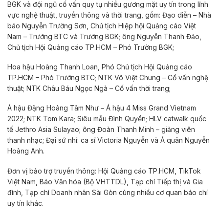
BGK và đội ngũ cố vấn quy tụ nhiều gương mặt uy tín trong lĩnh
vực nghệ thuật, truyền thông và thời trang, gồm: Đạo diễn – Nhà
báo Nguyễn Trường Sơn, Chủ tịch Hiệp hội Quảng cáo Việt
Nam – Trưởng BTC và Trưởng BGK; ông Nguyễn Thanh Đảo,
Chủ tịch Hội Quảng cáo TP.HCM – Phó Trưởng BGK;
Hoa hậu Hoàng Thanh Loan, Phó Chủ tịch Hội Quảng cáo
TP.HCM – Phó Trưởng BTC; NTK Võ Việt Chung – Cố vấn nghệ
thuật; NTK Châu Báu Ngọc Ngà – Cố vấn thời trang;
Á hậu Đặng Hoàng Tâm Như – Á hậu 4 Miss Grand Vietnam
2022; NTK Tom Kara; Siêu mẫu Đình Quyền; HLV catwalk quốc
tế Jethro Asia Sulayao; ông Đoàn Thanh Minh – giảng viên
thanh nhạc; Đại sứ nhí: ca sĩ Victoria Nguyễn và Á quân Nguyễn
Hoàng Anh.
Đơn vị bảo trợ truyền thông: Hội Quảng cáo TP.HCM, TikTok
Việt Nam, Báo Văn hóa (Bộ VHTTDL), Tạp chí Tiếp thị và Gia
đình, Tạp chí Doanh nhân Sài Gòn cùng nhiều cơ quan báo chí
uy tín khác.