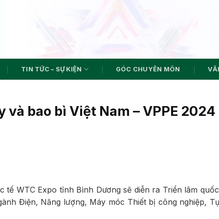
TIN TỨC – SỰ KIỆN
GÓC CHUYÊN MÔN
VĂN
y và bao bì Việt Nam – VPPE 2024 
c tế WTC Expo tỉnh Bình Dương sẽ diễn ra Triển lãm quốc
gành Điện, Năng lượng, Máy móc Thiết bị công nghiệp, T