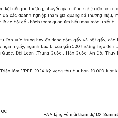
ng kết nối giao thương, chuyển giao công nghệ giữa các d
ện để các doanh nghiệp tham gia quảng bá thương hiệu, m
g là cơ hội để khách tham quan tìm hiểu máy móc, thiết bị
 lĩnh vực trưng bày đa dạng gồm giấy và bột giấy; các l
iệu ngành giấy, ngành bao bì của gần 500 thương hiệu đến 
ng Quốc, Đài Loan (Trung Quốc), Hàn Quốc, Ấn Độ, Thụy 
, Triển lãm VPPE 2024 kỳ vọng thu hút hơn 10.000 lượt 
 QC
VAA tặng vé mời tham dự DX Summi