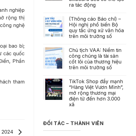
ra tác động
oanh nghiệp
ở rộng thị
(Thông cáo Báo chí) –
Hội nghị phổ biến Bộ
, công nghệ
quy tắc ứng xử văn hóa
trên môi trường số
oại bao bì;
Chủ tịch VAA: Niềm tin
từ các quốc
công chúng là tài sản
Điển, Phần
cốt lõi của thương hiệu
trên môi trường số
TikTok Shop đẩy mạnh
khách tham
“Hàng Việt Vươn Mình”,
mở rộng thương mại
điện tử đến hơn 3.000
xã
ĐỐI TÁC – THÀNH VIÊN
t 2024