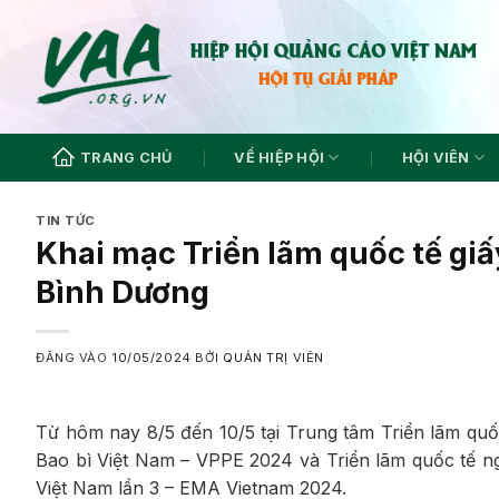
Bỏ
qua
nội
dung
TRANG CHỦ
VỀ HIỆP HỘI
HỘI VIÊN
TIN TỨC
Khai mạc Triển lãm quốc tế giấ
Bình Dương
ĐĂNG VÀO
10/05/2024
BỞI
QUẢN TRỊ VIÊN
Từ hôm nay 8/5 đến 10/5 tại Trung tâm Triển lãm quố
Bao bì Việt Nam – VPPE 2024 và Triển lãm quốc tế n
Việt Nam lần 3 – EMA Vietnam 2024.