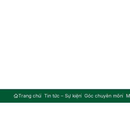
Trang chủ
Tin tức – Sự kiện
Góc chuyên môn
M