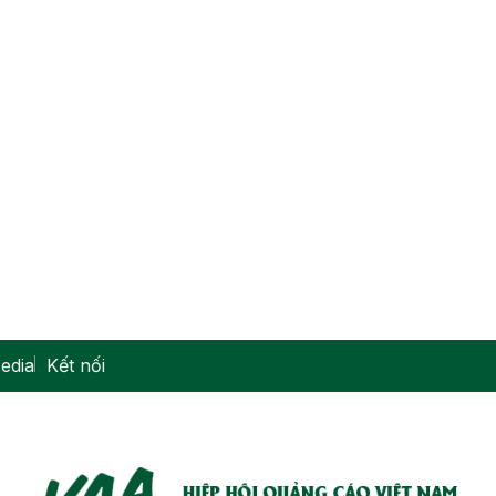
edia
Kết nối