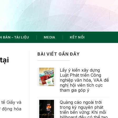
 BẢN – TÀI LIỆU
MEDIA
KẾT NỐI
BÀI VIẾT GẦN ĐÂY
tại
Lấy ý kiến xây dựng
Luật Phát triển Công
nghiệp văn hóa, VAA đề
nghị hội viên tích cực
tham gia góp ý
Quảng cáo ngoài trời
 tế Giấy và
trong kỷ nguyên phát
ự động hóa
triển bền vững: Khi mỗi
billboard đều có thể tạo