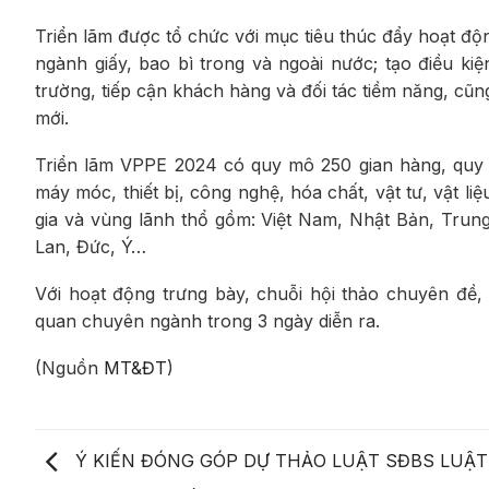
Triển lãm được tổ chức với mục tiêu thúc đẩy hoạt độ
ngành giấy, bao bì trong và ngoài nước; tạo điều ki
trường, tiếp cận khách hàng và đối tác tiềm năng, cũn
mới.
Triển lãm VPPE 2024 có quy mô 250 gian hàng, quy tụ
máy móc, thiết bị, công nghệ, hóa chất, vật tư, vật l
gia và vùng lãnh thổ gồm: Việt Nam, Nhật Bản, Tru
Lan, Đức, Ý…
Với hoạt động trưng bày, chuỗi hội thảo chuyên đề
quan chuyên ngành trong 3 ngày diễn ra.
(Nguồn
MT&ĐT
)
Ý KIẾN ĐÓNG GÓP DỰ THẢO LUẬT SĐBS LUẬT