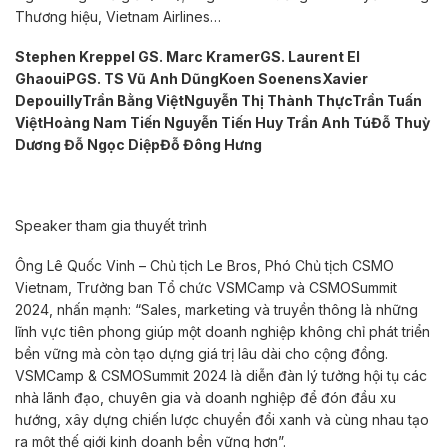
Thương hiệu, Vietnam Airlines…
Stephen Kreppel
GS. Marc Kramer
GS. Laurent El
Ghaoui
PGS. TS Vũ Anh Dũng
Koen Soenens
Xavier
Depouilly
Trần Bằng Việt
Nguyễn Thị Thành Thực
Trần Tuấn
Việt
Hoàng Nam Tiến
Nguyễn Tiến Huy
Trần Anh Tú
Đỗ Thuỳ
Dương
Đỗ Ngọc Diệp
Đỗ Đông Hưng
Speaker tham gia thuyết trình
Ông Lê Quốc Vinh – Chủ tịch Le Bros, Phó Chủ tịch CSMO
Vietnam, Trưởng ban Tổ chức VSMCamp và CSMOSummit
2024, nhấn mạnh: “Sales, marketing và truyền thông là những
lĩnh vực tiên phong giúp một doanh nghiệp không chỉ phát triển
bền vững mà còn tạo dựng giá trị lâu dài cho cộng đồng.
VSMCamp & CSMOSummit 2024 là diễn đàn lý tưởng hội tụ các
nhà lãnh đạo, chuyên gia và doanh nghiệp để đón đầu xu
hướng, xây dựng chiến lược chuyển đổi xanh và cùng nhau tạo
ra một thế giới kinh doanh bền vững hơn”.