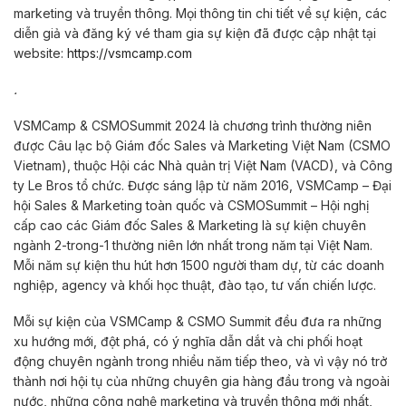
marketing và truyền thông. Mọi thông tin chi tiết về sự kiện, các
diễn giả và đăng ký vé tham gia sự kiện đã được cập nhật tại
website:
https://vsmcamp.com
.
VSMCamp & CSMOSummit 2024 là chương trình thường niên
được Câu lạc bộ Giám đốc Sales và Marketing Việt Nam (CSMO
Vietnam), thuộc Hội các Nhà quản trị Việt Nam (VACD), và Công
ty Le Bros tổ chức. Được sáng lập từ năm 2016, VSMCamp – Đại
hội Sales & Marketing toàn quốc và CSMOSummit – Hội nghị
cấp cao các Giám đốc Sales & Marketing là sự kiện chuyên
ngành 2-trong-1 thường niên lớn nhất trong năm tại Việt Nam.
Mỗi năm sự kiện thu hút hơn 1500 người tham dự, từ các doanh
nghiệp, agency và khối học thuật, đào tạo, tư vấn chiến lược.
Mỗi sự kiện của VSMCamp & CSMO Summit đều đưa ra những
xu hướng mới, đột phá, có ý nghĩa dẫn dắt và chi phối hoạt
động chuyên ngành trong nhiều năm tiếp theo, và vì vậy nó trở
thành nơi hội tụ của những chuyên gia hàng đầu trong và ngoài
nước, những công nghệ marketing và truyền thông mới nhất,