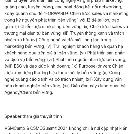
luận chuyên đề, triển lãm công nghệ và giải pháp marketing,
quảng cáo, truyền thông, các hoạt động kết nối networking,
xoay quanh chủ đề “FORWARD+ Chiến lược sales và marketing
trong kỷ nguyên phát triển bền vững” với 12 đề tài lớn, bao
gồm: (i) Chiến lược marketing bền vững; (ii) Chiến lược sales và
thương mại điện tử bền vững; (iii) Truyền thông xanh và trách
nhiệm xã hội; (iv) Công nghệ và đổi mới sáng tạo trong
marketing bền vững; (v) Trải nghiệm khách hàng và quan hệ
khách hàng dựa trên giá trị bền vững; (vi) Phát triển sản phẩm
và dịch vụ bền vững; (vii) Phát triển nguồn nhân lực bền vững;
(viii) ESG và đạo đức kinh doanh; (ix) Purpose-driven: Chiến
lược xây dựng thương hiệu theo triết lý bền vững; (x) Công
nghệ quảng cáo xanh và có trách nhiệm; (xii) Xây dựng văn
hóa doanh nghiệp bền vững; (xii) Diễn đàn xây dựng quan hệ
Agency/Client bền vững.
Speaker tham gia thuyết trình
VSMCamp & CSMOSummit 2024 không chỉ là nơi cập nhật kiến