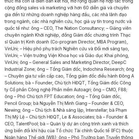
thức mà còn là diễn đàn kết nối, mở rộng quan hệ hợp tác trong
cộng đồng sales và marketing với hơn 60 diễn giả và chuyên
gia đến từ những doanh nghiệp hàng đầu, các nhà lãnh đạo
trong ngành, các nhà nghiên cứu, học giả uy tín trong nước và
quốc tế như: ông – CEO, The Nation Consultancy; – Giảng viên
chuyên ngành Khởi nghiệp, đồng Giám đốc chương trình Thạc
sĩ Quản trị Kinh doanh (Co-program Director, MBA Program),
VinUni; – Hiệu phó phụ trách Nghiên cứu và Đổi mới sáng tạo,
VinUni; – Viện trưởng Viện Khoa học và Giáo dục Khai phóng,
VinUni; ông – General Sales and Marketing Director, DeepC
Industrial Zone; ông – Tổng Giám đốc, Indochina Research; ông
– Chuyên gia tư vấn cấp cao, Tổng giám đốc điều hành Đông A
Solutions; bà – Founder, Chủ tịch HĐQT, Tổng Giám đốc Công
ty Cổ phần Công nghệ Phần mềm Autoagri; ông – CMO, F88;
ông – Phó Chủ tịch FPT Education; ông – Tổng Giám đốc,
Pencil Group; bà Nguyễn Thị Minh Giang – Founder & CEO,
Newing; ông – Chủ tịch & Nhà sáng lập, Interstellar; bà Phạm
Thị Mỹ Lệ – Chủ tịch HĐQT, Le & Associates; bà – Founder &
CEO, TalentPool; bà – Quản lý dự án công trình xanh và thích
ứng biến đổi khí hậu của Tổ chức Tài chính Quốc tế (IFC) thuộc
Ngân hàng Thế giới (WB); ông – Phó Trưởng ban Truyền thông