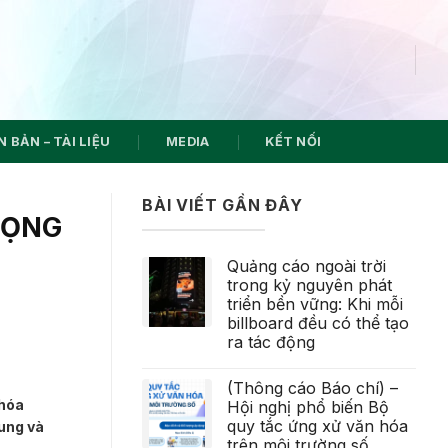
 BẢN – TÀI LIỆU
MEDIA
KẾT NỐI
BÀI VIẾT GẦN ĐÂY
RỌNG
Quảng cáo ngoài trời
trong kỷ nguyên phát
triển bền vững: Khi mỗi
billboard đều có thể tạo
ra tác động
(Thông cáo Báo chí) –
 hóa
Hội nghị phổ biến Bộ
quy tắc ứng xử văn hóa
ung và
trên môi trường số