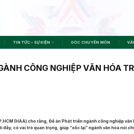
TIN TỨC – SỰ KIỆN
GÓC CHUYÊN MÔN
VĂN
GÀNH CÔNG NGHIỆP VĂN HÓA T
.HCM (HAA) cho rằng, Đề án Phát triển ngành công nghiệp văn
y, có vai trò quan trọng, giúp “xốc lại” ngành văn hóa nói ch