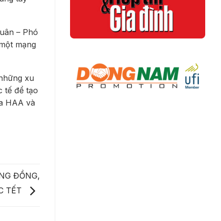
Quân – Phó
 một mạng
 những xu
 tế để tạo
ủa HAA và
NG ĐỒNG,
C TẾT