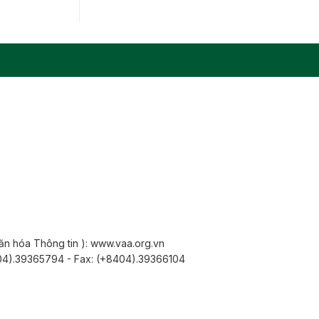
Văn hóa Thông tin ): www.vaa.org.vn
8404).39365794 - Fax: (+8404).39366104