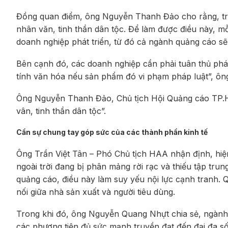
Đồng quan điểm, ông Nguyễn Thanh Đảo cho rằng, tro
nhân văn, tinh thần dân tộc. Để làm được điều này, 
doanh nghiệp phát triển, từ đó cả ngành quảng cáo sẽ 
Bên cạnh đó, các doanh nghiệp cần phải tuân thủ ph
tính văn hóa nếu sản phẩm đó vi phạm pháp luật”, ô
Ông Nguyễn Thanh Đảo, Chủ tịch Hội Quảng cáo TP.H
vân, tinh thần dân tộc”.
Cần sự chung
tay góp sức của các thành phần kinh tế
Ông Trần Việt Tân – Phó Chủ tịch HAA nhận định, hiện
ngoài trời đang bị phân mảng rời rạc và thiếu tập trun
quảng cáo, điều này làm suy yếu nội lực cạnh tranh. Q
nối giữa nhà sản xuất và người tiêu dùng.
Trong khi đó, ông Nguyễn Quang Nhựt chia sẻ, ngành 
các phương tiện đủ sức mạnh truyền đạt đến đại đa s