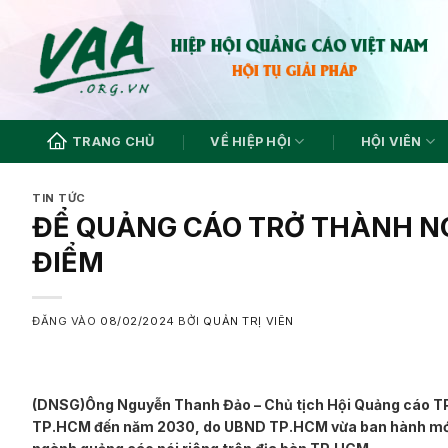
Bỏ
qua
nội
dung
TRANG CHỦ
VỀ HIỆP HỘI
HỘI VIÊN
TIN TỨC
ĐỂ QUẢNG CÁO TRỞ THÀNH N
ĐIỂM
ĐĂNG VÀO
08/02/2024
BỞI
QUẢN TRỊ VIÊN
(DNSG)
Ông Nguyễn Thanh Đảo – Chủ tịch Hội Quảng cáo TP
TP.HCM đến năm 2030, do UBND TP.HCM vừa ban hành mới đâ