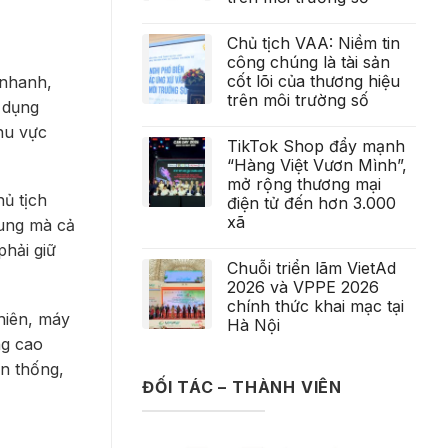
Chủ tịch VAA: Niềm tin
công chúng là tài sản
cốt lõi của thương hiệu
 nhanh,
trên môi trường số
 dụng
hu vực
TikTok Shop đẩy mạnh
“Hàng Việt Vươn Mình”,
mở rộng thương mại
ủ tịch
điện tử đến hơn 3.000
xã
dung mà cả
hải giữ
Chuỗi triển lãm VietAd
2026 và VPPE 2026
chính thức khai mạc tại
nhiên, máy
Hà Nội
ng cao
ền thống,
ĐỐI TÁC – THÀNH VIÊN