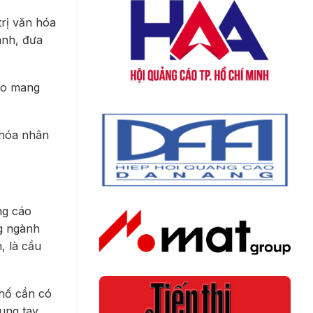
rị văn hóa
anh, đưa
áo mang
 hóa nhân
ng cáo
ng ngành
, là cầu
phố cần có
ung tay