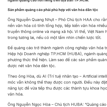
ngành quảng cáo nói riêng trên địa bàn TP.HCM.
Sản phẩm quảng cáo phải phù hợp với văn hóa dân tộc
Ông Nguyễn Quang Nhựt – Phó Chủ tịch HAA cho rằng,
nền văn hóa có tính tổng hợp, tiếp kiến văn hóa nhiề
truyền thông online và mạng xã hội. Vì thế, Việt Nam
trong tương lai, nếu có một tầm nhìn chiến lược tốt.
Để quảng cáo trở thành ngành công nghiệp văn hóa t
Hiệp hội Doanh nghiệp TP.HCM (HUBA), ngành quảng c
phương thức thể hiện. Làm sao để các sản phẩm quảng
được nét văn hóa dân tộc.
Theo ông Hòa, dù AI (Trí tuệ nhân tạo – Artificial inte
móc vẫn không thể thay được con người. Điều này đặ
năng lực để vừa tiếp thu được các thành tựu khoa học 
văn hóa.
Ông Nguyễn Ngọc Hòa – Chủ tịch HUBA: “Quảng cáo p