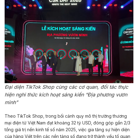
Đại diện TikTok Shop cùng các cơ quan, đối tác thực
hiện nghi thức kích hoạt sáng kiến “Địa phương vươn
mình”
Theo TikTok Shop, trong bối cảnh quy mô thị trường thương
mại điện tử Việt Nam đạt khoảng 32 tỷ USD, đóng góp gần 2/3
tổng giá trị nền kinh tế số năm 2025, việc gia tăng sự hiện diện
của hàng Việt trên các nền tảng số đang trở thành yếu tố quan