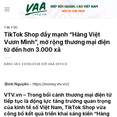
Bỏ
qua
nội
dung
TIN TỨC
TikTok Shop đẩy mạnh “Hàng Việt
Vươn Mình”, mở rộng thương mại điện
tử đến hơn 3.000 xã
ĐĂNG VÀO
23/05/2026
BỞI
VAA OFFICE
(
Bình Nguyên
–
https://money.vtv.vn/
)
VTV.vn – Trong bối cảnh thương mại điện tử
tiếp tục là động lực tăng trưởng quan trọng
của kinh tế số Việt Nam, TikTok Shop vừa
công bố kết quả triển khai sáng kiến “Hàng