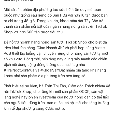
Một số sản phẩm địa phương tạo sức hút trên quy mô toàn
quốc như giống sầu riêng cổ Sáu Hữu với hơn 10 tấn được bán
ra chỉ trong 48 giờ. Trong khi đó, khoai sâm đất Tây Bắc trở
thành sản phẩm nổi bật của ngành hàng nông sản trên TikTok
Shop với hơn 600 tấn được tiêu thụ.
Để hỗ trợ ngành hàng nông sản tươi, TikTok Shop cho biết đã
triển khai tính năng “Giao Nhanh 4h” và phối hợp cùng Viettel
Post thiết lập luồng vận chuyển riêng cho nông sản tươi tại một
số khu vực. Đồng thời, nền tảng này cũng đẩy mạnh các chiến
dịch nội dung cộng đồng thông qua hashtag như
#TraiNgotBonMua và #KhoaiSamDat nhằm gia tăng khả năng
khám phá sản phẩm địa phương trên nền tảng số.
Phát biểu tại sự kiện, bà Trần Thị Tân, Giám đốc Trách nhiệm Xã
hội TikTok Shop, cho rằng khi một sản phẩm OCOP, sản vật
làng nghề hay phiên livestream của người nông dân có thể tiếp
cận người tiêu dùng trên toàn quốc, cơ hội mới cho tăng trưởng
kinh tế địa phương cũng được mở ra.