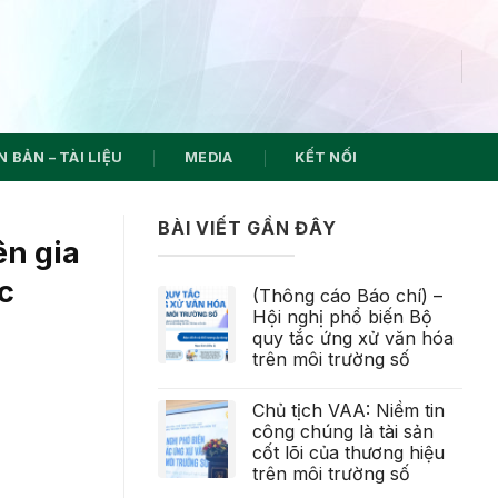
 BẢN – TÀI LIỆU
MEDIA
KẾT NỐI
BÀI VIẾT GẦN ĐÂY
ên gia
c
(Thông cáo Báo chí) –
Hội nghị phổ biến Bộ
quy tắc ứng xử văn hóa
trên môi trường số
Chủ tịch VAA: Niềm tin
công chúng là tài sản
cốt lõi của thương hiệu
trên môi trường số