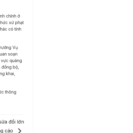
ành chính ở
thức xử phạt
hác có tính
trưởng Vụ
quan soạn
h vực quảng
ủ đồng bộ,
ng khai,
hức thông
sửa đổi lớn
ảng cáo