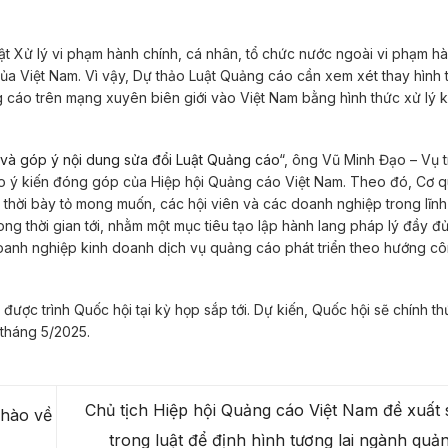
uật Xử lý vi phạm hành chính, cá nhân, tổ chức nước ngoài vi phạm h
ủa Việt Nam. Vì vậy, Dự thảo Luật Quảng cáo cần xem xét thay hình 
g cáo trên mạng xuyên biên giới vào Việt Nam bằng hình thức xử lý k
 và góp ý nội dung sửa đổi Luật Quảng cáo
“, ông Vũ Minh Đạo – Vụ 
o ý kiến đóng góp của Hiệp hội Quảng cáo Việt Nam. Theo đó, Cơ 
g thời bày tỏ mong muốn, các hội viên và các doanh nghiệp trong lĩn
rong thời gian tới, nhằm một mục tiêu tạo lập hành lang pháp lý đầy đ
doanh nghiệp kinh doanh dịch vụ quảng cáo phát triển theo hướng cô
được trình Quốc hội tại kỳ họp sắp tới. Dự kiến, Quốc hội sẽ chính t
 tháng 5/2025.
Chủ tịch Hiệp hội Quảng cáo Việt Nam đề xuất 
hào về
trong luật để định hình tương lai ngành qu