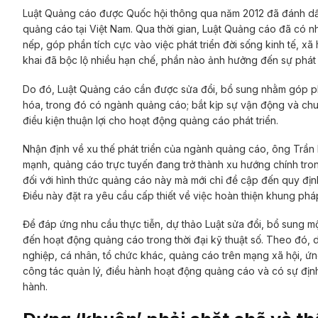
Luật Quảng cáo được Quốc hội thông qua năm 2012 đã đánh dấu 
quảng cáo tại Việt Nam. Qua thời gian, Luật Quảng cáo đã có
nếp, góp phần tích cực vào việc phát triển đời sống kinh tế, x
khai đã bộc lộ nhiều hạn chế, phần nào ảnh hưởng đến sự phát 
Do đó, Luật Quảng cáo cần được sửa đổi, bổ sung nhằm góp ph
hóa, trong đó có ngành quảng cáo; bắt kịp sự vận động và chu
điều kiện thuận lợi cho hoạt động quảng cáo phát triển.
Nhận định về xu thế phát triển của ngành quảng cáo, ông Trầ
mạnh, quảng cáo trực tuyến đang trở thành xu hướng chính tr
đối với hình thức quảng cáo này mà mới chỉ đề cập đến quy định
Điều này đặt ra yêu cầu cấp thiết về việc hoàn thiện khung phá
Để đáp ứng nhu cầu thực tiễn, dự thảo Luật sửa đổi, bổ sung m
đến hoạt động quảng cáo trong thời đại kỹ thuật số. Theo đó, 
nghiệp, cá nhân, tổ chức khác, quảng cáo trên mạng xã hội, ứn
công tác quản lý, điều hành hoạt động quảng cáo và có sự định 
hành.