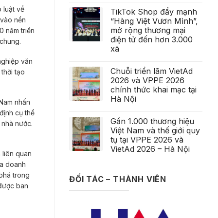
 luật về
TikTok Shop đẩy mạnh
 vào nền
“Hàng Việt Vươn Mình”,
mở rộng thương mại
0 năm triển
điện tử đến hơn 3.000
 chung.
xã
nghiệp văn
Chuỗi triển lãm VietAd
thời tạo
2026 và VPPE 2026
chính thức khai mạc tại
Hà Nội
 Nam nhấn
định cụ thể
Gần 1.000 thương hiệu
n nhà nước.
Việt Nam và thế giới quy
tụ tại VPPE 2026 và
VietAd 2026 – Hà Nội
 liên quan
ủa doanh
phá trong
ĐỐI TÁC – THÀNH VIÊN
 được ban