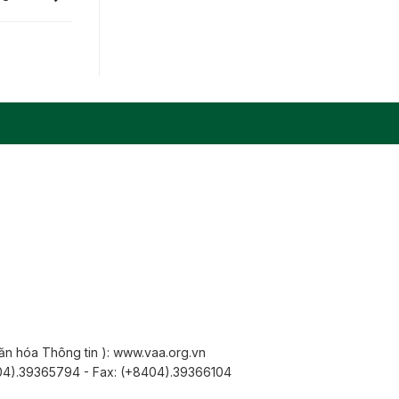
Văn hóa Thông tin ): www.vaa.org.vn
8404).39365794 - Fax: (+8404).39366104