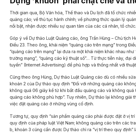
Dựng ‘khuôn’ phải chặt chẽ và t
Thời gian qua, Bộ Văn hóa, Thể thao và Du lịch đã tổ chức nhiều
quảng cáo; về thủ tục hành chính; về phương thức quản lý quản
nổi bật, nhận được nhiều sự quan tâm của các cá nhân, tổ chức
Góp ý về Dự thảo Luật Quảng cáo, ông Trần Hùng – Chủ tịch H
Điều 23. Theo ông, khái niệm “quảng cáo trên mạng” trong Điề
“quảng cáo trên mạng” lại đưa ra một khái niệm khác nhau như 
trường mạng”, “quảng cáo kỹ thuật số”… Từ thực tiễn này, đại 
tuyến” (Internet Advertising) để phù hợp và thống nhất với thuậ
Cũng theo ông Hùng, Dự thảo Luật Quảng cáo dù có nhiều sửa đổi
khoản 2 của Dự thảo quy định “Đối với những quảng cáo không ở 
không quá 06 giây kể từ khi bắt đầu quảng cáo và không quá 0
quảng cáo không phù hợp”. Tuy nhiên, Dự thảo lại không giải t
việc đặt quảng cáo ở những vùng cố định.
Tương tự, quy định “sản phẩm quảng cáo phải được đặt ở vị trí
quy định của pháp luật Việt Nam; không quảng cáo trên các tran
b, khoản 3 cũng cần được Dự thảo chỉ ra “vị trí theo quy định” là 