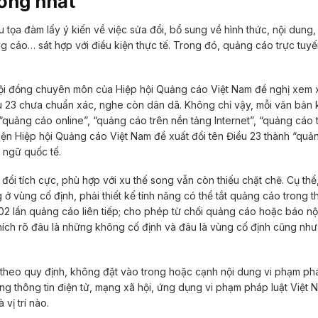
hống nhất
 tọa đàm lấy ý kiến về việc sửa đổi, bổ sung về hình thức, nội dung,
g cáo… sát hợp với điều kiện thực tế. Trong đó, quảng cáo trực tuyế
.
ội đồng chuyên môn của Hiệp hội Quảng cáo Việt Nam đề nghị xem xé
u 23 chưa chuẩn xác, nghe còn dân dã. Không chỉ vậy, mỗi văn bản k
“quảng cáo online”, “quảng cáo trên nền tảng Internet”, “quảng cáo 
diện Hiệp hội Quảng cáo Việt Nam đề xuất đổi tên Điều 23 thành “quả
t ngữ quốc tế.
 tích cực, phù hợp với xu thế song vẫn còn thiếu chặt chẽ. Cụ thể, 
vùng cố định, phải thiết kế tính năng có thể tắt quảng cáo trong th
2 lần quảng cáo liên tiếp; cho phép từ chối quảng cáo hoặc báo nộ
hích rõ đâu là những không cố định và đâu là vùng cố định cũng như
 theo quy định, không đặt vào trong hoặc cạnh nội dung vi phạm phá
g thông tin điện tử, mạng xã hội, ứng dụng vi phạm pháp luật Việt N
vị trí nào.