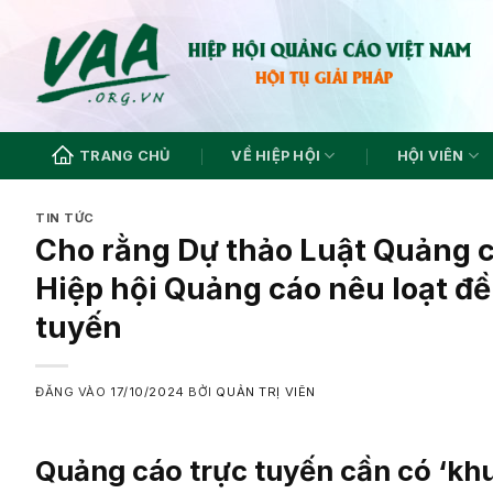
Bỏ
qua
nội
dung
TRANG CHỦ
VỀ HIỆP HỘI
HỘI VIÊN
TIN TỨC
Cho rằng Dự thảo Luật Quảng cá
Hiệp hội Quảng cáo nêu loạt đề
tuyến
ĐĂNG VÀO
17/10/2024
BỞI
QUẢN TRỊ VIÊN
Quảng cáo trực tuyến cần có ‘khu