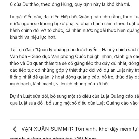
6 của Dự thảo, theo ông Hùng, quy định này là khó khả thi.
Lý giải điều này, đại diện Hiệp hội Quảng cáo cho rằng, theo L
nước ngoài sẽ không bị xử phạt vi phạm hành chính theo Luật c
hành chính đối với tổ chức, cá nhân nước ngoài thực hiện quản
khả thi và hiệu lực hơn.
Tại tọa đàm “
Quản lý quảng cáo trực tuyến – Hàm ý chính sách
Văn hóa – Giáo dục Văn phòng Quốc hội ghi nhận, đánh giá ca
thảo và Cơ quan thẩm tra sẽ cố gắng tiếp thu đầy đủ nhất; đồn
cáo tiếp tục có những góp ý thiết thực đối với dự án Luật này t
thống nhất để quản lý hoạt động quảng cáo, hỗ trợ, thúc đẩy 
minh bạch, lành mạnh, vì lợi ích chung của xã hội.
Dự án Luật sửa đổi, bổ sung một số điều của Luật Quảng cáo sẽ 
qua Luật sửa đổi, bổ sung một số điều của Luật Quảng cáo vào
VẠN XUÂN SUMMIT: Tôn vinh, khơi dậy niềm tự 
ngành quảng cáo sáng tạo Việt Nam