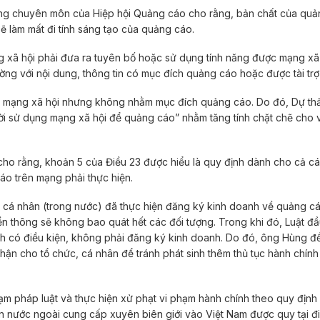
 đồng chuyên môn của Hiệp hội Quảng cáo cho rằng, bản chất của quả
ẽ làm mất đi tính sáng tạo của quảng cáo.
g xã hội phải đưa ra tuyên bố hoặc sử dụng tính năng được mạng xã
ường với nội dung, thông tin có mục đích quảng cáo hoặc được tài trợ
ng mạng xã hội nhưng không nhằm mục đích quảng cáo. Do đó, Dự th
ời sử dụng mạng xã hội để quảng cáo” nhằm tăng tính chặt chẽ cho 
cho rằng, khoản 5 của Điều 23 được hiểu là quy định dành cho cả cá
áo trên mạng phải thực hiện.
, cá nhân (trong nước) đã thực hiện đăng ký kinh doanh về quảng c
ền thông sẽ không bao quát hết các đối tượng. Trong khi đó, Luật đầu
 có điều kiện, không phải đăng ký kinh doanh. Do đó, ông Hùng đề
 nhận cho tổ chức, cá nhân để tránh phát sinh thêm thủ tục hành chín
ạm pháp luật và thực hiện xử phạt vi phạm hành chính theo quy định
n nước ngoài cung cấp xuyên biên giới vào Việt Nam được quy tại đ