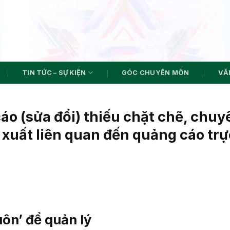
TIN TỨC – SỰ KIỆN
GÓC CHUYÊN MÔN
VĂN
o (sửa đổi) thiếu chặt chẽ, chuy
 xuất liên quan đến quảng cáo trự
ôn’ để quản lý