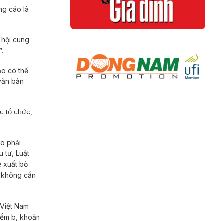
ng cáo là
 hội cung
”.
ảo có thể
văn bản
c tổ chức,
áo phải
 tư, Luật
 xuất bỏ
h không cần
 Việt Nam
iểm b, khoản