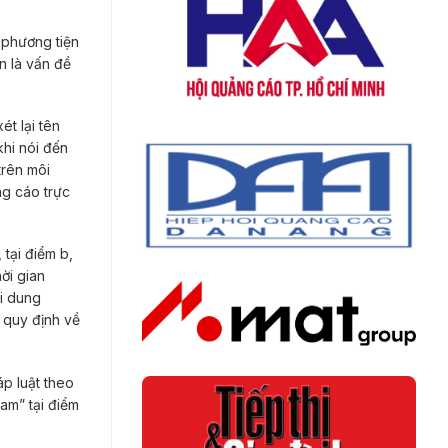
 phương tiện
n là vấn đề
t lại tên
hi nói đến
trên môi
ng cáo trực
tại điểm b,
ời gian
i dung
 quy định về
p luật theo
am” tại điểm