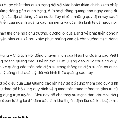
bước phát triển quan trọng đối với việc hoàn thiện chính sách pháp
 những đóng góp quan trọng, đưa hoạt động quảng cáo ngày càng đi
ã hội của địa phương và cả nước. Tuy nhiên, những quy định này sau 1
triển của ngành quảng cáo nói riêng và của nền kinh tế cả nước nói
ần thể chế hóa chủ trương, đường lối của Đảng về phát triển công 
yển biến của xã hội; khắc phục những vấn đề còn vướng mắc, đồng 
n Hùng – Chủ tịch Hội đồng chuyên môn của Hiệp hội Quảng cáo Việt
ong ngành quảng cáo. Thế nhưng, Luật Quảng cáo 2012 chưa có quy 
 về quảng cáo trên báo điện tử, trang thông tin điện tử của cơ qua
p lý cũng như quản lý đối với hình thức quảng cáo này.
ột số điều của Luật Quảng cáo lần này đã bổ sung thêm các quy định
dự thảo đã bổ sung quy định về quảng trên trang thông tin điện tử c
g dụng trực tuyến… Điều này đã cho thấy sự mạnh dạn, đổi mới, đột 
đoán tương lai để đảm bảo tính khả thi, ổn định lâu dài khi Luật khi